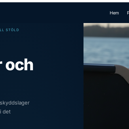
Hem
LL STÖLD
 och
 skyddslager
Beställ sensor
i det