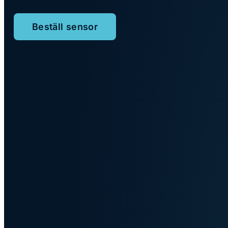
KOM IGÅNG
Kontakta oss
Appen
Beställ sensor