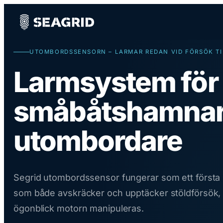
Hoppa
till
innehåll
UTOMBORDSSENSORN – LARMAR REDAN VID FÖRSÖK TI
Hem
Larmsystem för
Produkt
småbåtshamnar
LÖSNINGEN
Om oss
Hur funkar det?
utombordare
OM SEAGRID
Utombordssensorn
My Account
Våra hamnar
HAMNEN
Nyheter
Övervaka Hamnen
Segrid utombordssensor fungerar som ett första
SUPPORT
som både avskräcker och upptäcker stöldförsök, 
Digital nattvakt
Vanliga frågor
ögonblick motorn manipuleras.
Priser
Instruktioner